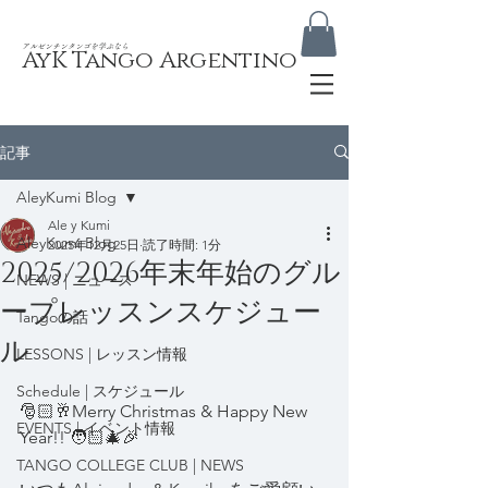
​アルゼンチンタンゴを学ぶなら
AyK Tango Argentino
記事
AleyKumi Blog
Ale y Kumi
AleyKumi Blog
2025年12月25日
読了時間: 1分
2025/2026年末年始のグル
NEWS | ニュース
ープレッスンスケジュー
Tangoの話
ル
LESSONS | レッスン情報
Schedule | スケジュール
🎅🏻🥂Merry Christmas & Happy New 
EVENTS | イベント情報
Year!! 🧑🏻‍🎄🎉
TANGO COLLEGE CLUB | NEWS