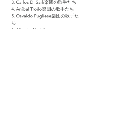
3. Carlos Di Sarli楽団の歌手たち
4. Aníbal Troilo楽団の歌手たち
5. Osvaldo Pugliese楽団の歌手た
ち
6. Alberto Castillo
7. Julio Sosa
8. Roberto Goyeneche
9. Alberto Podestá
＜レッスン視聴に関して＞
＋動画視聴期間は、視聴開始日からか
ら２ヶ月間です。
＋料金には、各レッスンの資料、タン
ゴ年表のデータファイル、が含まれま
す。
＋視聴期間中、レッスン内容に関して
質問がある場合は、随時メールにて受
け付けます。
＋視聴期間終了後、期間の延長をご希