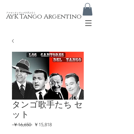
​アルゼンチンタンゴを学ぶなら
AyK Tango Argentino
タンゴ歌手たち セ
ット
通
セ
 ￥16,650 
￥15,818
常
ー