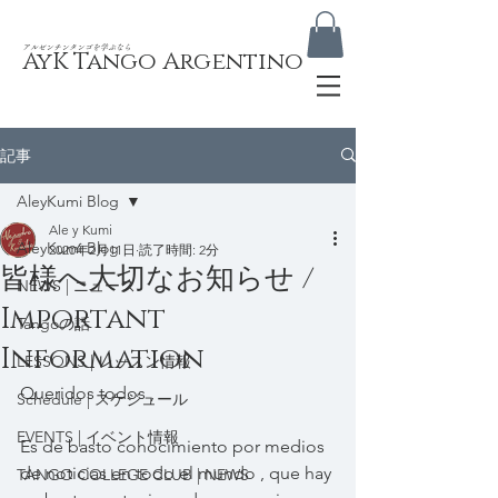
​アルゼンチンタンゴを学ぶなら
AyK Tango Argentino
記事
AleyKumi Blog
Ale y Kumi
AleyKumi Blog
2020年2月11日
読了時間: 2分
皆様へ大切なお知らせ /
NEWS | ニュース
Important
Tangoの話
Information
LESSONS | レッスン情報
Queridos todos ,
Schedule | スケジュール
EVENTS | イベント情報
Es de basto conocimiento por medios 
de noticias en todo el mundo , que hay 
TANGO COLLEGE CLUB | NEWS